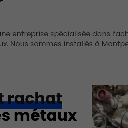
r
e entreprise spécialisée dans l’ac
aux. Nous sommes installés à Montpel
t rachat
es métaux