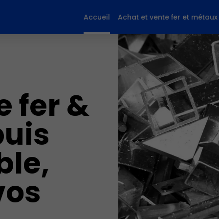
Accueil
Achat et vente fer et métaux
e fer &
uis
ble,
vos