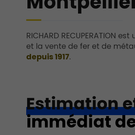
Montpellie
RICHARD RECUPERATION est un
et la vente de fer et de mét
depuis 1917
.
Estimation e
immédiat d