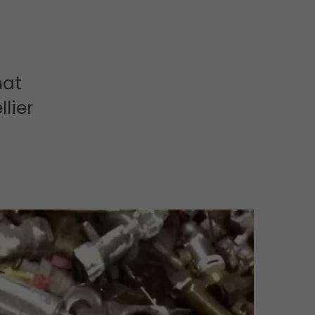
hat
lier