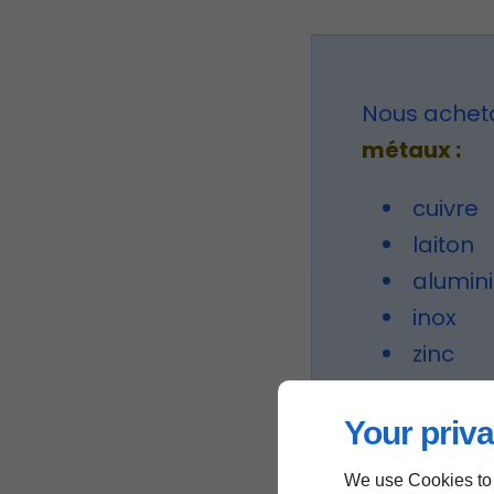
Nous ache
métaux :
cuivre
laiton
alumin
inox
zinc
plomb
batteri
Your priva
fer
We use Cookies to