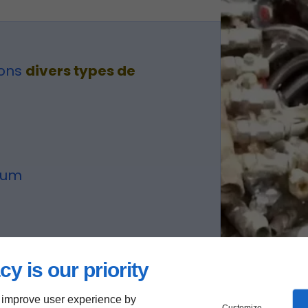
tons
divers types de
ium
es
cy is our priority
 improve user experience by